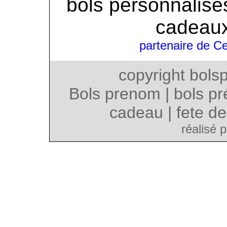
bols personnalisés
cadeaux
partenaire de C
copyright bol
Bols prenom |
bols p
cadeau |
fete d
réalisé 