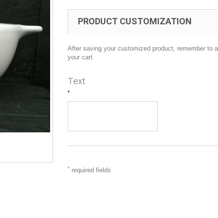
PRODUCT CUSTOMIZATION
After saving your customized product, remember to ad
your cart.
Text
*
*
required fields