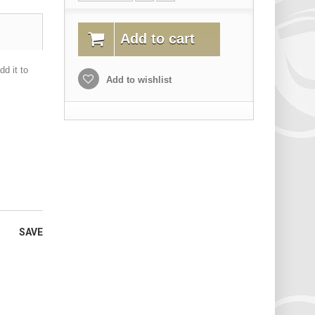
Add to cart
d it to
Add to wishlist
SAVE