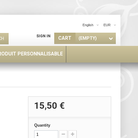
English
EUR
SIGN IN
CART
(EMPTY)
CH
RODUIT PERSONNALISABLE
15,50 €
Quantity