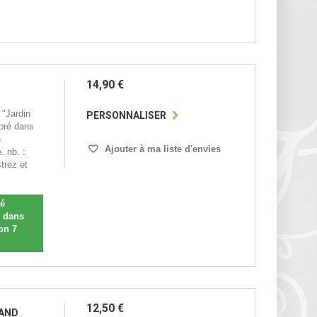
14,90 €
Jardin
PERSONNALISER
coré dans
n
Ajouter à ma liste d'envies
. nb. :
trez et
sé
n dans
on 7
12,50 €
MAND