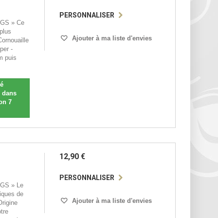
PERSONNALISER
NGS » Ce
plus
Ajouter à ma liste d'envies
ornouaille
per -
m puis
sé
n dans
on 7
12,90 €
PERSONNALISER
NGS » Le
iques de
Ajouter à ma liste d'envies
Origine
tre