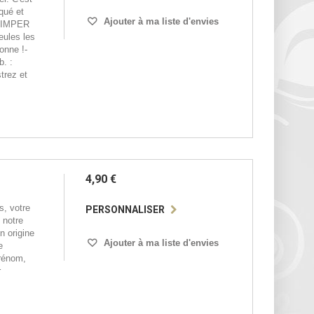
qué et
Ajouter à ma liste d'envies
QUIMPER
eules les
onne !-
b. :
trez et
4,90 €
s, votre
PERSONNALISER
 notre
n origine
Ajouter à ma liste d'envies
e
prénom,
r