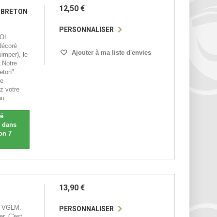
12,50 €
 BRETON
PERSONNALISER
BOL
décoré
Ajouter à ma liste d'envies
imper), le
e.Notre
eton".
re
z votre
u...
sé
n dans
on 7
13,90 €
 VGLM.
PERSONNALISER
r. C'est